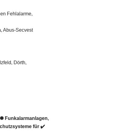
gen Fehlalarme,
a, Abus-Secvest
feld, Dörth,
 ✺ Funkalarmanlagen,
chutzsysteme für ✔️