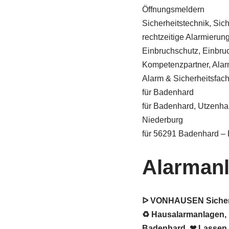
Öffnungsmeldern
Sicherheitstechnik, Sic
rechtzeitige Alarmierung 
Einbruchschutz, Einbru
Kompetenzpartner, Alar
Alarm & Sicherheitsfa
für Badenhard
für Badenhard, Utzenhai
Niederburg
für 56291 Badenhard – 
Alarman
ᐅ VONHAUSEN Sicherhe
♻ Hausalarmanlagen, ★
Badenhard. ❤ Lassen S