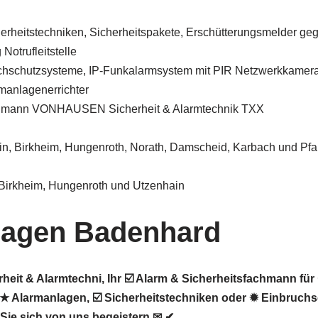
herheitstechniken, Sicherheitspakete, Erschütterungsmelder ge
Notrufleitstelle
chschutzsysteme, IP-Funkalarmsystem mit PIR Netzwerkkamer
manlagenerrichter
chmann VONHAUSEN Sicherheit & Alarmtechnik TXX
n, Birkheim, Hungenroth, Norath, Damscheid, Karbach und Pfalz
Birkheim, Hungenroth und Utzenhain
lagen Badenhard
it & Alarmtechni, Ihr ☑️ Alarm & Sicherheitsfachmann für
 Alarmanlagen, ☑️ Sicherheitstechniken oder ✹ Einbruchs
ie sich von uns begeistern ✉ ✔.