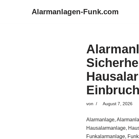
Alarmanlagen-Funk.com
Zum
Inhalt
springen
Alarman
Sicherhe
Hausala
Einbruc
von
August 7, 2026
Alarmanlage, Alarmanla
Hausalarmanlage, Haus
Funkalarmanlage, Funka