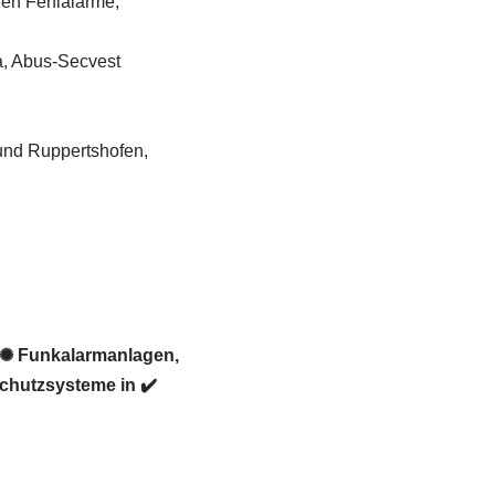
gen Fehlalarme,
a, Abus-Secvest
und Ruppertshofen,
 ✺ Funkalarmanlagen,
chutzsysteme in ✔️