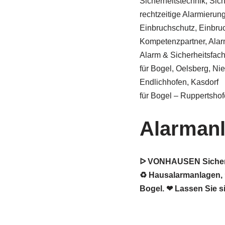
Sicherheitstechnik, Sic
rechtzeitige Alarmierung 
Einbruchschutz, Einbru
Kompetenzpartner, Alar
Alarm & Sicherheitsfa
für Bogel, Oelsberg, N
Endlichhofen, Kasdorf
für Bogel – Ruppertsho
Alarman
ᐅ VONHAUSEN Sicherhe
♻ Hausalarmanlagen, ★
Bogel. ❤ Lassen Sie s