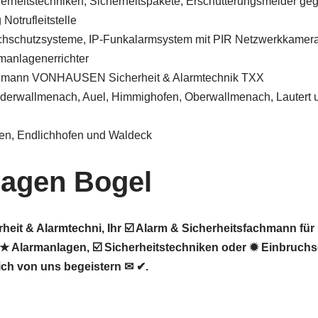
herheitstechniken, Sicherheitspakete, Erschütterungsmelder ge
Notrufleitstelle
chschutzsysteme, IP-Funkalarmsystem mit PIR Netzwerkkamer
manlagenerrichter
chmann VONHAUSEN Sicherheit & Alarmtechnik TXX
iederwallmenach, Auel, Himmighofen, Oberwallmenach, Lautert 
fen, Endlichhofen und Waldeck
lagen Bogel
it & Alarmtechni, Ihr ☑️ Alarm & Sicherheitsfachmann für
 Alarmanlagen, ☑️ Sicherheitstechniken oder ✹ Einbruchs
ich von uns begeistern ✉ ✔.