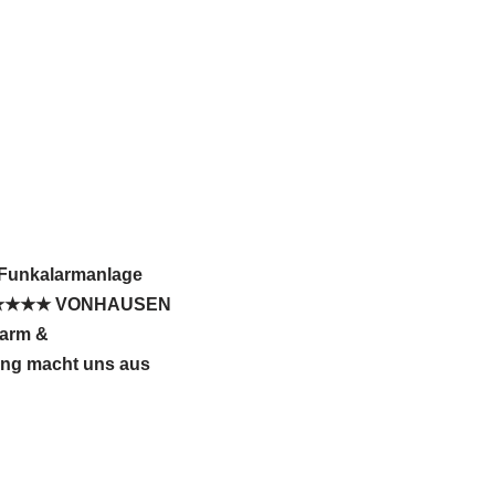
 Funkalarmanlage
d. ★★★★★ VONHAUSEN
larm &
ung macht uns aus