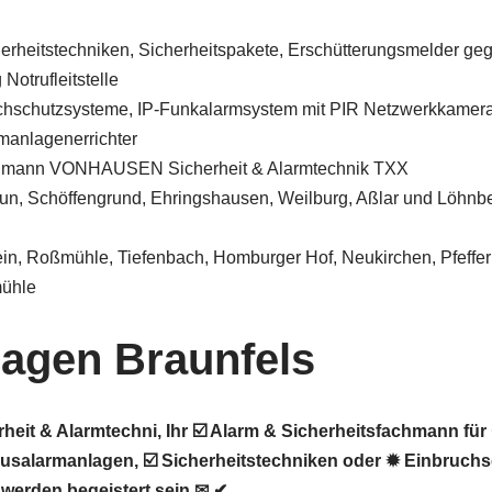
herheitstechniken, Sicherheitspakete, Erschütterungsmelder ge
Notrufleitstelle
chschutzsysteme, IP-Funkalarmsystem mit PIR Netzwerkkamer
manlagenerrichter
chmann VONHAUSEN Sicherheit & Alarmtechnik TXX
eun, Schöffengrund, Ehringshausen, Weilburg, Aßlar und Löhnbe
tein, Roßmühle, Tiefenbach, Homburger Hof, Neukirchen, Pfeffe
ühle
agen Braunfels
it & Alarmtechni, Ihr ☑️ Alarm & Sicherheitsfachmann für
salarmanlagen, ☑️ Sicherheitstechniken oder ✹ Einbruchs
 werden begeistert sein ✉ ✔.