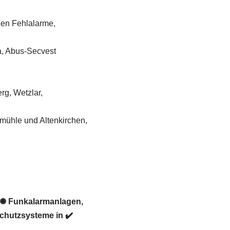
gen Fehlalarme,
a, Abus-Secvest
rg, Wetzlar,
rmühle und Altenkirchen,
 ✺ Funkalarmanlagen,
chutzsysteme in ✔️