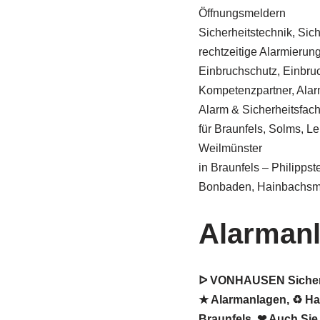
Öffnungsmeldern
Sicherheitstechnik, Sic
rechtzeitige Alarmierung 
Einbruchschutz, Einbru
Kompetenzpartner, Alar
Alarm & Sicherheitsfa
für Braunfels, Solms, L
Weilmünster
in Braunfels – Philipps
Bonbaden, Hainbachsm
Alarmanl
ᐅ VONHAUSEN Sicherhe
★ Alarmanlagen, ♻ Hau
Braunfels. ❤ Auch Sie