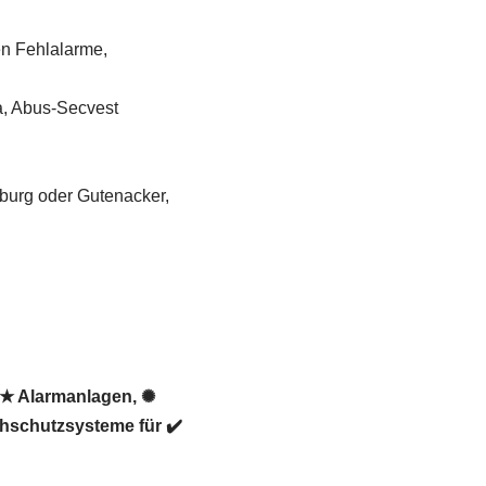
en Fehlalarme,
a, Abus-Secvest
nburg oder Gutenacker,
 ★ Alarmanlagen, ✺
hschutzsysteme für ✔️