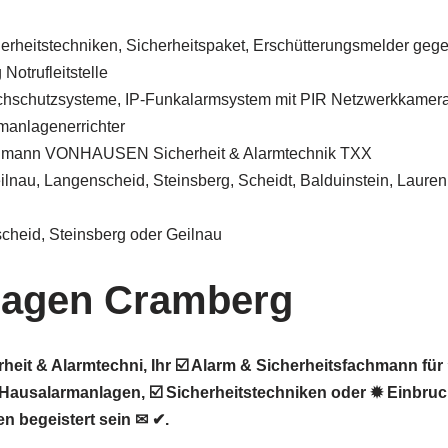
herheitstechniken, Sicherheitspaket, Erschütterungsmelder geg
Notrufleitstelle
chschutzsysteme, IP-Funkalarmsystem mit PIR Netzwerkkamer
manlagenerrichter
chmann VONHAUSEN Sicherheit & Alarmtechnik TXX
lnau, Langenscheid, Steinsberg, Scheidt, Balduinstein, Laure
cheid, Steinsberg oder Geilnau
lagen Cramberg
t & Alarmtechni, Ihr ☑️ Alarm & Sicherheitsfachmann für
ausalarmanlagen, ☑️ Sicherheitstechniken oder ✹ Einbruc
n begeistert sein ✉ ✔.