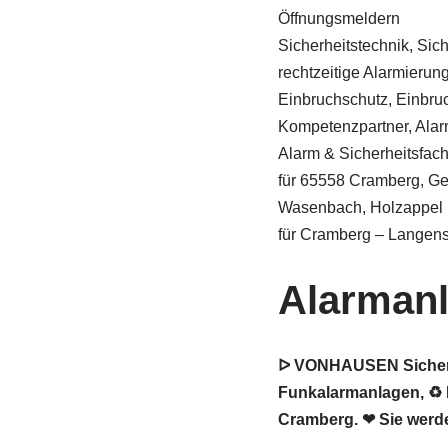
Öffnungsmeldern
Sicherheitstechnik, Sic
rechtzeitige Alarmierung 
Einbruchschutz, Einbru
Kompetenzpartner, Alar
Alarm & Sicherheitsfa
für 65558 Cramberg, Gei
Wasenbach, Holzappel
für Cramberg – Langens
Alarman
ᐅ VONHAUSEN Sicherhei
Funkalarmanlagen, ♻ H
Cramberg. ❤ Sie werde