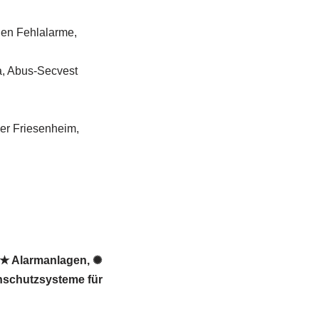
gen Fehlalarme,
a, Abus-Secvest
er Friesenheim,
 ★ Alarmanlagen, ✺
hschutzsysteme für