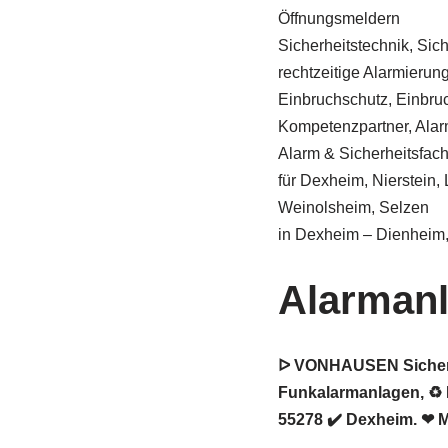
Öffnungsmeldern
Sicherheitstechnik, Sic
rechtzeitige Alarmierung 
Einbruchschutz, Einbru
Kompetenzpartner, Alar
Alarm & Sicherheitsfa
für Dexheim, Nierstein
Weinolsheim, Selzen
in Dexheim – Dienheim
Alarman
ᐅ VONHAUSEN Sicherhei
Funkalarmanlagen, ♻ 
55278 ✔️ Dexheim. ❤ M