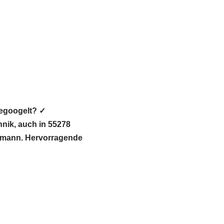
gegoogelt? ✓
ik, auch in 55278
achmann. Hervorragende