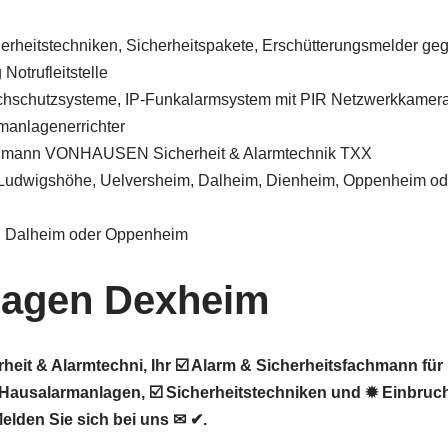
herheitstechniken, Sicherheitspakete, Erschütterungsmelder ge
Notrufleitstelle
chschutzsysteme, IP-Funkalarmsystem mit PIR Netzwerkkamer
manlagenerrichter
chmann VONHAUSEN Sicherheit & Alarmtechnik TXX
, Ludwigshöhe, Uelversheim, Dalheim, Dienheim, Oppenheim od
, Dalheim oder Oppenheim
lagen Dexheim
t & Alarmtechni, Ihr ☑️ Alarm & Sicherheitsfachmann für
Hausalarmanlagen, ☑️ Sicherheitstechniken und ✹ Einbruc
elden Sie sich bei uns ✉ ✔.