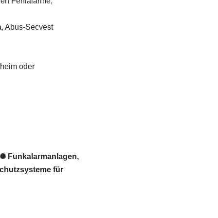
gen Fehlalarme,
a, Abus-Secvest
sheim oder
 ✺ Funkalarmanlagen,
chutzsysteme für