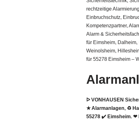
Sicherheitstechnik, Sic
rechtzeitige Alarmierung 
Einbruchschutz, Einbru
Kompetenzpartner, Alar
Alarm & Sicherheitsfa
für Eimsheim, Dalheim,
Weinolsheim, Hilleshei
für 55278 Eimsheim – 
Alarman
ᐅ VONHAUSEN Sicherhe
★ Alarmanlagen, ♻ Ha
55278 ✔️ Eimsheim. ❤ 