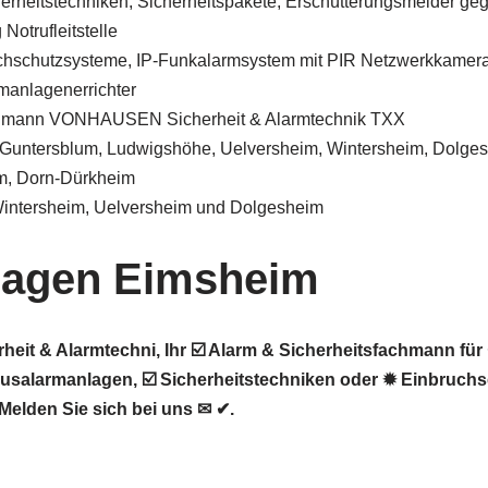
herheitstechniken, Sicherheitspakete, Erschütterungsmelder ge
Notrufleitstelle
chschutzsysteme, IP-Funkalarmsystem mit PIR Netzwerkkamer
manlagenerrichter
chmann VONHAUSEN Sicherheit & Alarmtechnik TXX
 Guntersblum, Ludwigshöhe, Uelversheim, Wintersheim, Dolge
m, Dorn-Dürkheim
Wintersheim, Uelversheim und Dolgesheim
lagen Eimsheim
it & Alarmtechni, Ihr ☑️ Alarm & Sicherheitsfachmann für
usalarmanlagen, ☑️ Sicherheitstechniken oder ✹ Einbruchs
Melden Sie sich bei uns ✉ ✔.