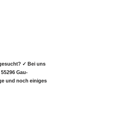
 gesucht? ✓ Bei uns
 55296 Gau-
age und noch einiges