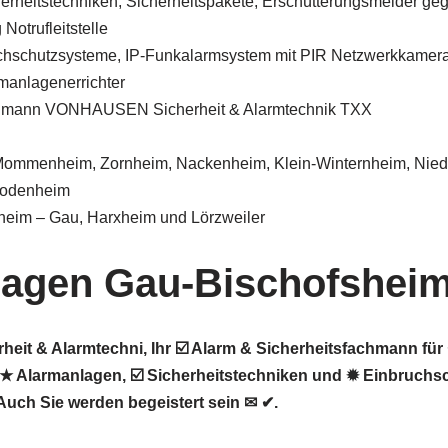
herheitstechniken, Sicherheitspakete, Erschütterungsmelder ge
Notrufleitstelle
chschutzsysteme, IP-Funkalarmsystem mit PIR Netzwerkkamer
manlagenerrichter
chmann VONHAUSEN Sicherheit & Alarmtechnik TXX
 Mommenheim, Zornheim, Nackenheim, Klein-Winternheim, Nied
Bodenheim
heim – Gau, Harxheim und Lörzweiler
lagen Gau-Bischofshei
it & Alarmtechni, Ihr ☑️ Alarm & Sicherheitsfachmann für
 Alarmanlagen, ☑️ Sicherheitstechniken und ✹ Einbruchsc
uch Sie werden begeistert sein ✉ ✔.