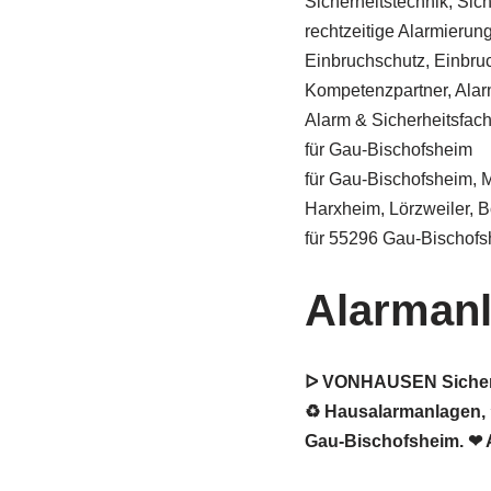
Sicherheitstechnik, Sic
rechtzeitige Alarmierung 
Einbruchschutz, Einbru
Kompetenzpartner, Alar
Alarm & Sicherheitsfa
für Gau-Bischofsheim
für Gau-Bischofsheim,
Harxheim, Lörzweiler, 
für 55296 Gau-Bischofs
Alarman
ᐅ VONHAUSEN Sicherhe
♻ Hausalarmanlagen, ★
Gau-Bischofsheim. ❤ A