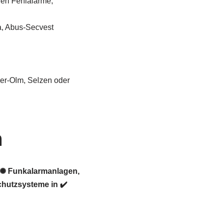
gen Fehlalarme,
a, Abus-Secvest
er-Olm, Selzen oder
m
 ✺ Funkalarmanlagen,
hutzsysteme in ✔️