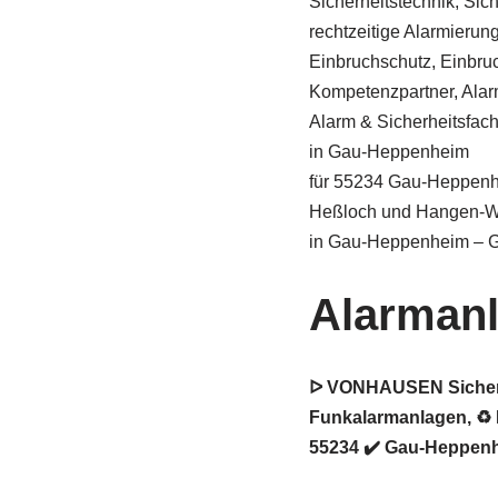
Sicherheitstechnik, Sic
rechtzeitige Alarmierung 
Einbruchschutz, Einbru
Kompetenzpartner, Alar
Alarm & Sicherheitsfa
in Gau-Heppenheim
für 55234 Gau-Heppenhe
Heßloch und Hangen-We
in Gau-Heppenheim – 
Alarman
ᐅ VONHAUSEN Sicherhei
Funkalarmanlagen, ♻ 
55234 ✔️ Gau-Heppenh