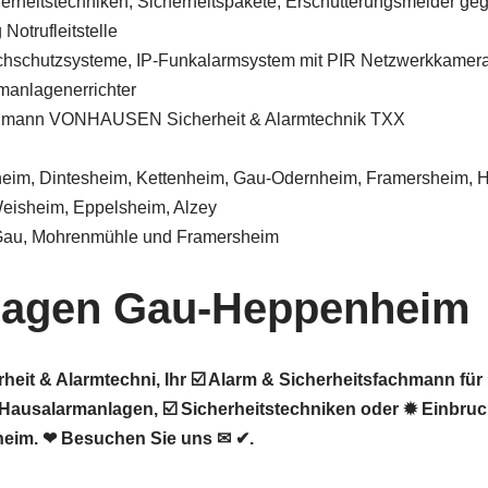
herheitstechniken, Sicherheitspakete, Erschütterungsmelder ge
Notrufleitstelle
chschutzsysteme, IP-Funkalarmsystem mit PIR Netzwerkkamer
manlagenerrichter
chmann VONHAUSEN Sicherheit & Alarmtechnik TXX
im, Dintesheim, Kettenheim, Gau-Odernheim, Framersheim, Ho
isheim, Eppelsheim, Alzey
Gau, Mohrenmühle und Framersheim
lagen Gau-Heppenheim
t & Alarmtechni, Ihr ☑️ Alarm & Sicherheitsfachmann für
Hausalarmanlagen, ☑️ Sicherheitstechniken oder ✹ Einbru
eim. ❤ Besuchen Sie uns ✉ ✔.