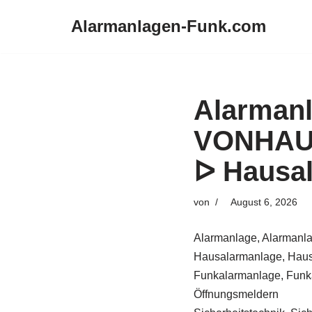
Alarmanlagen-Funk.com
Zum
Inhalt
springen
Alarman
VONHAUS
ᐅ Hausal
von
August 6, 2026
Alarmanlage, Alarmanla
Hausalarmanlage, Haus
Funkalarmanlage, Funka
Öffnungsmeldern