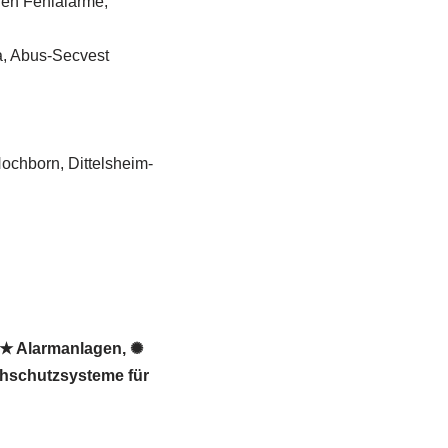
gen Fehlalarme,
a, Abus-Secvest
chborn, Dittelsheim-
 ★ Alarmanlagen, ✺
chschutzsysteme für