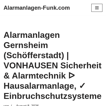
Alarmanlagen-Funk.com
Zum
Inhalt
springen
Alarmanlagen
Gernsheim
(Schöfferstadt) |
VONHAUSEN Sicherheit
& Alarmtechnik ᐅ
Hausalarmanlage, ✓
Einbruchschutzsysteme
von
August 8, 2026