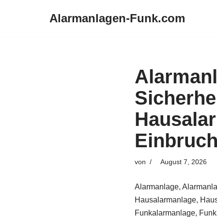
Alarmanlagen-Funk.com
Zum
Inhalt
springen
Alarman
Sicherhe
Hausala
Einbruc
von
August 7, 2026
Alarmanlage, Alarmanla
Hausalarmanlage, Haus
Funkalarmanlage, Funka