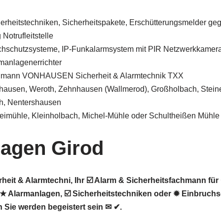
herheitstechniken, Sicherheitspakete, Erschütterungsmelder ge
Notrufleitstelle
chschutzsysteme, IP-Funkalarmsystem mit PIR Netzwerkkamer
manlagenerrichter
chmann VONHAUSEN Sicherheit & Alarmtechnik TXX
hausen, Weroth, Zehnhausen (Wallmerod), Großholbach, Stein
th, Nentershausen
reimühle, Kleinholbach, Michel-Mühle oder Schultheißen Mühle
agen Girod
it & Alarmtechni, Ihr ☑️ Alarm & Sicherheitsfachmann für
★ Alarmanlagen, ☑️ Sicherheitstechniken oder ✹ Einbruch
 Sie werden begeistert sein ✉ ✔.