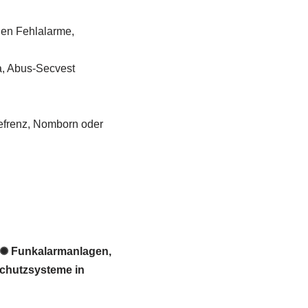
gen Fehlalarme,
a, Abus-Secvest
efrenz, Nomborn oder
 ✺ Funkalarmanlagen,
schutzsysteme in