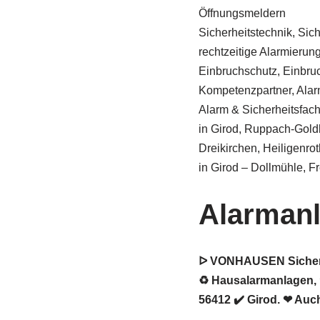
Öffnungsmeldern
Sicherheitstechnik, Sic
rechtzeitige Alarmierung 
Einbruchschutz, Einbru
Kompetenzpartner, Alar
Alarm & Sicherheitsfa
in Girod, Ruppach-Gold
Dreikirchen, Heiligenro
in Girod – Dollmühle, F
Alarmanl
ᐅ VONHAUSEN Sicherhe
♻ Hausalarmanlagen, 
56412 ✔️ Girod. ❤ Auch