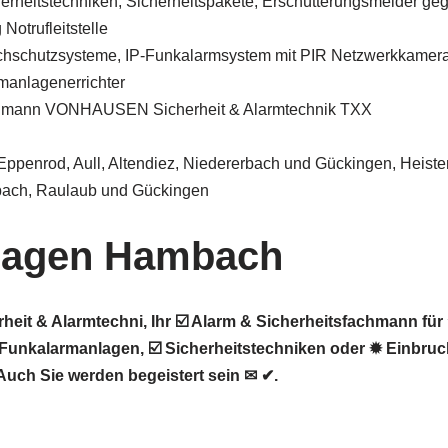
herheitstechniken, Sicherheitspakete, Erschütterungsmelder ge
Notrufleitstelle
chschutzsysteme, IP-Funkalarmsystem mit PIR Netzwerkkamer
manlagenerrichter
chmann VONHAUSEN Sicherheit & Alarmtechnik TXX
 Eppenrod, Aull, Altendiez, Niedererbach und Gückingen, Heis
bach, Raulaub und Gückingen
lagen Hambach
t & Alarmtechni, Ihr ☑️ Alarm & Sicherheitsfachmann für
Funkalarmanlagen, ☑️ Sicherheitstechniken oder ✹ Einbru
uch Sie werden begeistert sein ✉ ✔.