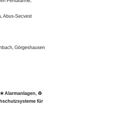
gen Fehlalarme,
a, Abus-Secvest
tenbach, Görgeshausen
 ★ Alarmanlagen, ♻
chschutzsysteme für