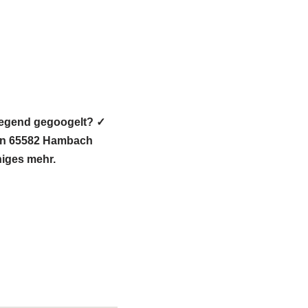
Gegend gegoogelt? ✓
 in 65582 Hambach
niges mehr.