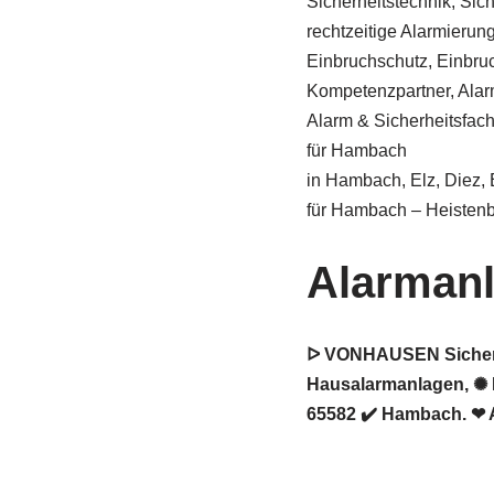
Sicherheitstechnik, Sic
rechtzeitige Alarmierung 
Einbruchschutz, Einbru
Kompetenzpartner, Alar
Alarm & Sicherheitsfa
für Hambach
in Hambach, Elz, Diez,
für Hambach – Heisten
Alarman
ᐅ VONHAUSEN Sicherhei
Hausalarmanlagen, ✺ 
65582 ✔️ Hambach. ❤ A