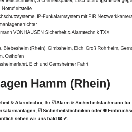
herheitstechniken, Sicherheitspaket, Erschütterungsmelder geg
Notrufleitstelle
chschutzsysteme, IP-Funkalarmsystem mit PIR Netzwerkkamer
manlagenerrichter
chmann VONHAUSEN Sicherheit & Alarmtechnik TXX
is, Biebesheim (Rhein), Gimbsheim, Eich, Groß Rohrheim, Gerns
m, Osthofen
sheimerfahrt, Eich und Gernsheimer Fahrt
lagen Hamm (Rhein)
it & Alarmtechni, Ihr ☑️ Alarm & Sicherheitsfachmann fü
kalarmanlagen, ☑️ Sicherheitstechniken oder ✹ Einbruchs
ntlich sehen wir uns bald ✉ ✔.