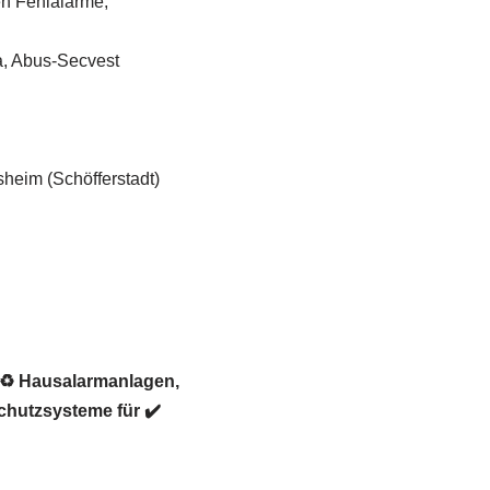
en Fehlalarme,
a, Abus-Secvest
heim (Schöfferstadt)
r ♻ Hausalarmanlagen,
chutzsysteme für ✔️