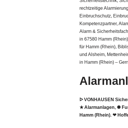
Sicherheitstechnik, Sic
rechtzeitige Alarmierung 
Einbruchschutz, Einbru
Kompetenzpartner, Alar
Alarm & Sicherheitsfa
in 67580 Hamm (Rhein)
für Hamm (Rhein), Bibl
und Alsheim, Mettenhei
in Hamm (Rhein) – Gern
Alarman
ᐅ VONHAUSEN Sicherhe
★ Alarmanlagen, ✺ Fun
Hamm (Rhein). ❤ Hoffe