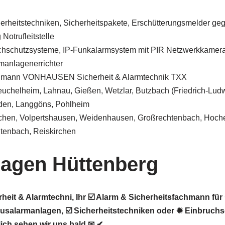
herheitstechniken, Sicherheitspakete, Erschütterungsmelder ge
Notrufleitstelle
chschutzsysteme, IP-Funkalarmsystem mit PIR Netzwerkkamer
manlagenerrichter
chmann VONHAUSEN Sicherheit & Alarmtechnik TXX
euchelheim, Lahnau, Gießen, Wetzlar, Butzbach (Friedrich-Ludw
den, Langgöns, Pohlheim
irchen, Volpertshausen, Weidenhausen, Großrechtenbach, Hoch
tenbach, Reiskirchen
agen Hüttenberg
it & Alarmtechni, Ihr ☑️ Alarm & Sicherheitsfachmann für
salarmanlagen, ☑️ Sicherheitstechniken oder ✹ Einbruchs
ich sehen wir uns bald ✉ ✔.