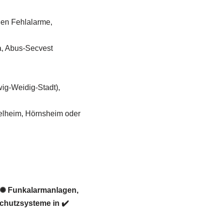
gen Fehlalarme,
a, Abus-Secvest
ig-Weidig-Stadt),
elheim, Hörnsheim oder
 ✺ Funkalarmanlagen,
chutzsysteme in ✔️