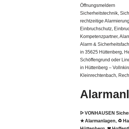
Öffnungsmeldern
Sicherheitstechnik, Sic
rechtzeitige Alarmierung 
Einbruchschutz, Einbru
Kompetenzpartner, Alar
Alarm & Sicherheitsfa
in 35625 Hüttenberg, H
Schöffengrund oder Lin
in Hüttenberg – Vollnk
Kleinrechtenbach, Rech
Alarmanl
ᐅ VONHAUSEN Sicherhe
★ Alarmanlagen, ♻ Hau
Hüttenberg. ❤ Hoffentl