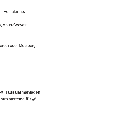
en Fehlalarme,
a, Abus-Secvest
eroth oder Molsberg,
r ♻ Hausalarmanlagen,
hutzsysteme für ✔️