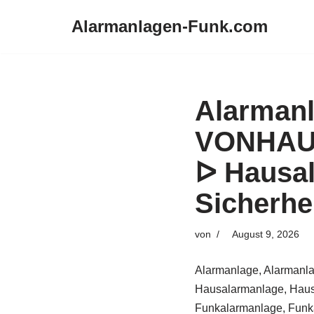
Alarmanlagen-Funk.com
Zum
Inhalt
springen
Alarman
VONHAUS
ᐅ Hausa
Sicherhe
von
August 9, 2026
Alarmanlage, Alarmanla
Hausalarmanlage, Haus
Funkalarmanlage, Funka