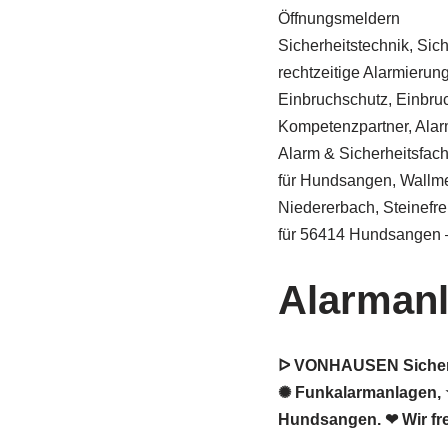
Öffnungsmeldern
Sicherheitstechnik, Sic
rechtzeitige Alarmierung 
Einbruchschutz, Einbru
Kompetenzpartner, Alar
Alarm & Sicherheitsfa
für Hundsangen, Wallme
Niedererbach, Steinefr
für 56414 Hundsangen –
Alarman
ᐅ VONHAUSEN Sicherhe
✺ Funkalarmanlagen, ★
Hundsangen. ❤ Wir fr