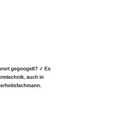
orort gegoogelt? ✓ Es
mtechnik, auch in
cherheitsfachmann.