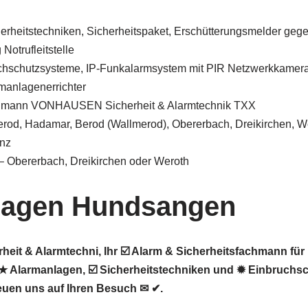
herheitstechniken, Sicherheitspaket, Erschütterungsmelder geg
Notrufleitstelle
chschutzsysteme, IP-Funkalarmsystem mit PIR Netzwerkkamer
manlagenerrichter
chmann VONHAUSEN Sicherheit & Alarmtechnik TXX
rod, Hadamar, Berod (Wallmerod), Obererbach, Dreikirchen, W
enz
 Obererbach, Dreikirchen oder Weroth
lagen Hundsangen
it & Alarmtechni, Ihr ☑️ Alarm & Sicherheitsfachmann fü
 Alarmanlagen, ☑️ Sicherheitstechniken und ✹ Einbruchsc
euen uns auf Ihren Besuch ✉ ✔.