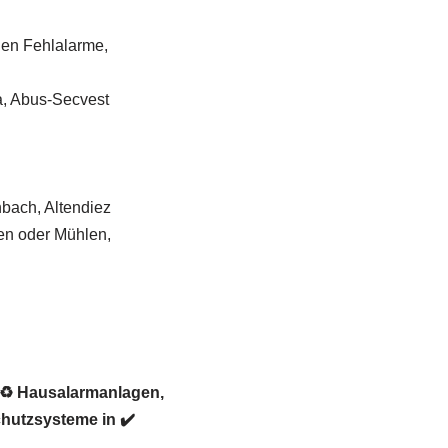
gen Fehlalarme,
a, Abus-Secvest
nbach, Altendiez
fen oder Mühlen,
r ♻ Hausalarmanlagen,
hutzsysteme in ✔️