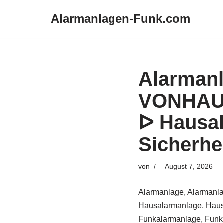
Alarmanlagen-Funk.com
Zum
Inhalt
springen
Alarmanl
VONHAUS
ᐅ Hausa
Sicherhe
von
August 7, 2026
Alarmanlage, Alarmanla
Hausalarmanlage, Haus
Funkalarmanlage, Funka