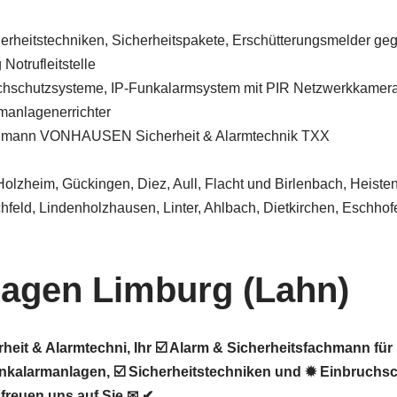
herheitstechniken, Sicherheitspakete, Erschütterungsmelder ge
Notrufleitstelle
chschutzsysteme, IP-Funkalarmsystem mit PIR Netzwerkkamer
manlagenerrichter
chmann VONHAUSEN Sicherheit & Alarmtechnik TXX
 Holzheim, Gückingen, Diez, Aull, Flacht und Birlenbach, Heiste
hfeld, Lindenholzhausen, Linter, Ahlbach, Dietkirchen, Eschho
agen Limburg (Lahn)
it & Alarmtechni, Ihr ☑️ Alarm & Sicherheitsfachmann fü
kalarmanlagen, ☑️ Sicherheitstechniken und ✹ Einbruchsc
freuen uns auf Sie ✉ ✔.