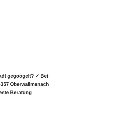
adt gegoogelt? ✓ Bei
56357 Oberwallmenach
Beste Beratung