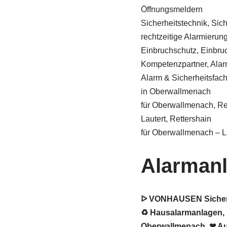
Öffnungsmeldern
Sicherheitstechnik, Sic
rechtzeitige Alarmierung 
Einbruchschutz, Einbru
Kompetenzpartner, Alar
Alarm & Sicherheitsfa
in Oberwallmenach
für Oberwallmenach, Re
Lautert, Rettershain
für Oberwallmenach – L
Alarman
ᐅ VONHAUSEN Sicherhe
♻ Hausalarmanlagen, ★
Oberwallmenach. ❤ Auf