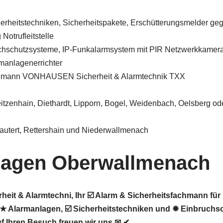
herheitstechniken, Sicherheitspakete, Erschütterungsmelder ge
Notrufleitstelle
chschutzsysteme, IP-Funkalarmsystem mit PIR Netzwerkkamer
manlagenerrichter
chmann VONHAUSEN Sicherheit & Alarmtechnik TXX
itzenhain, Diethardt, Lipporn, Bogel, Weidenbach, Oelsberg o
autert, Rettershain und Niederwallmenach
lagen Oberwallmenach
it & Alarmtechni, Ihr ☑️ Alarm & Sicherheitsfachmann für
 Alarmanlagen, ☑️ Sicherheitstechniken und ✹ Einbruchsc
 Ihren Besuch freuen wir uns ✉ ✔.