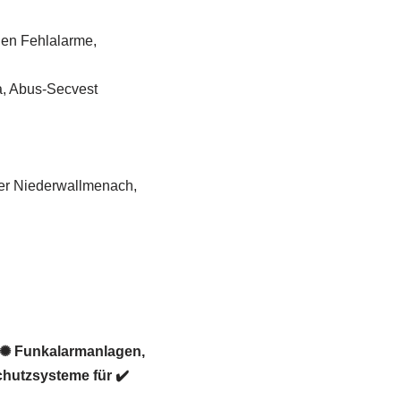
gen Fehlalarme,
a, Abus-Secvest
der Niederwallmenach,
 ✺ Funkalarmanlagen,
hutzsysteme für ✔️