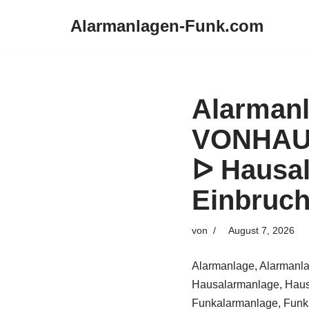
Alarmanlagen-Funk.com
Zum
Inhalt
springen
Alarmanl
VONHAUS
ᐅ Hausa
Einbruc
von
August 7, 2026
Alarmanlage, Alarmanla
Hausalarmanlage, Haus
Funkalarmanlage, Funka