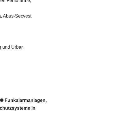
gen Fehlalarme,
a, Abus-Secvest
g und Urbar,
 ✺ Funkalarmanlagen,
schutzsysteme in