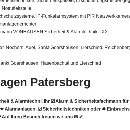
herheitstechniken, Sicherheitspakete, Erschütterungsmelder ge
Notrufleitstelle
chschutzsysteme, IP-Funkalarmsystem mit PIR Netzwerkkamer
manlagenerrichter
chmann VONHAUSEN Sicherheit & Alarmtechnik TXX
ar, Nochern, Auel, Sankt Goarshausen, Lierschied, Reichenber
Sankt Goarshausen, Hasenbachtal und Lierschied
agen Patersberg
it & Alarmtechni, Ihr ☑️ Alarm & Sicherheitsfachmann für
★ Alarmanlagen, ☑️ Sicherheitstechniken oder ✹ Einbruch
❤ Auf Ihren Besuch freuen wir uns ✉ ✔.