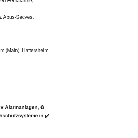
gen Fehlalarme,
a, Abus-Secvest
m (Main), Hattersheim
 ★ Alarmanlagen, ♻
hschutzsysteme in ✔️