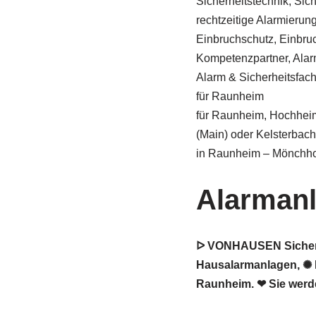
Sicherheitstechnik, Sic
rechtzeitige Alarmierung 
Einbruchschutz, Einbru
Kompetenzpartner, Alar
Alarm & Sicherheitsfa
für Raunheim
für Raunheim, Hochheim
(Main) oder Kelsterbach,
in Raunheim – Mönchhof
Alarman
ᐅ VONHAUSEN Sicherhei
Hausalarmanlagen, ✺ F
Raunheim. ❤ Sie werde