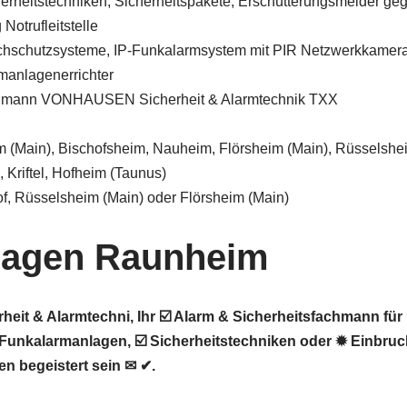
herheitstechniken, Sicherheitspakete, Erschütterungsmelder ge
Notrufleitstelle
chschutzsysteme, IP-Funkalarmsystem mit PIR Netzwerkkamer
manlagenerrichter
chmann VONHAUSEN Sicherheit & Alarmtechnik TXX
 (Main), Bischofsheim, Nauheim, Flörsheim (Main), Rüsselshei
 Kriftel, Hofheim (Taunus)
, Rüsselsheim (Main) oder Flörsheim (Main)
lagen Raunheim
t & Alarmtechni, Ihr ☑️ Alarm & Sicherheitsfachmann für
unkalarmanlagen, ☑️ Sicherheitstechniken oder ✹ Einbruc
n begeistert sein ✉ ✔.