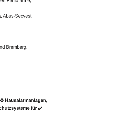
gen Fehlalarme,
a, Abus-Secvest
und Bremberg,
r ♻ Hausalarmanlagen,
chutzsysteme für ✔️