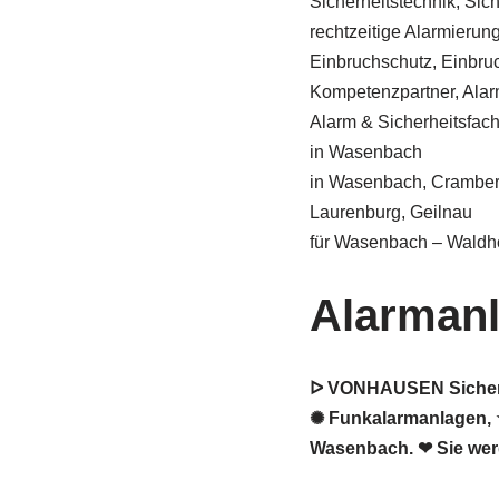
Sicherheitstechnik, Sic
rechtzeitige Alarmierung 
Einbruchschutz, Einbru
Kompetenzpartner, Alar
Alarm & Sicherheitsfa
in Wasenbach
in Wasenbach, Cramberg
Laurenburg, Geilnau
für Wasenbach – Waldh
Alarman
ᐅ VONHAUSEN Sicherhe
✺ Funkalarmanlagen, ★
Wasenbach. ❤ Sie werd