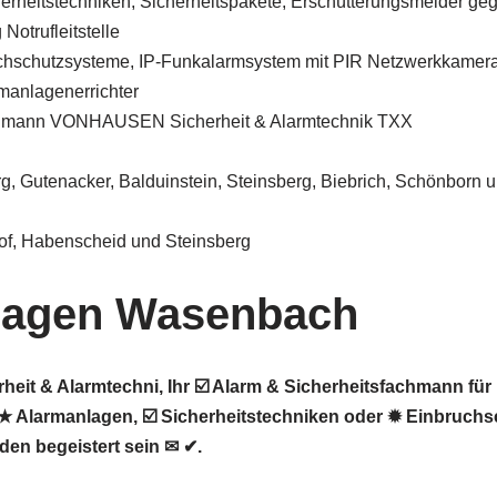
herheitstechniken, Sicherheitspakete, Erschütterungsmelder ge
Notrufleitstelle
chschutzsysteme, IP-Funkalarmsystem mit PIR Netzwerkkamer
manlagenerrichter
chmann VONHAUSEN Sicherheit & Alarmtechnik TXX
, Gutenacker, Balduinstein, Steinsberg, Biebrich, Schönborn 
of, Habenscheid und Steinsberg
lagen Wasenbach
it & Alarmtechni, Ihr ☑️ Alarm & Sicherheitsfachmann fü
 Alarmanlagen, ☑️ Sicherheitstechniken oder ✹ Einbruchs
en begeistert sein ✉ ✔.