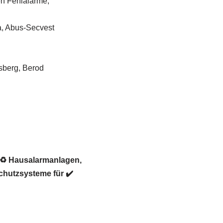
en Fehlalarme,
a, Abus-Secvest
sberg, Berod
r ♻ Hausalarmanlagen,
chutzsysteme für ✔️