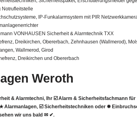
herheitstechniken, Sicherheitspaket, Erschütterungsmelder geg
Notrufleitstelle
chschutzsysteme, IP-Funkalarmsystem mit PIR Netzwerkkamer
manlagenerrichter
chmann VONHAUSEN Sicherheit & Alarmtechnik TXX
nefrenz, Dreikirchen, Obererbach, Zehnhausen (Wallmerod), Mol
angen, Wallmerod, Girod
nefrenz, Dreikirchen und Obererbach
lagen Weroth
it & Alarmtechni, Ihr ☑️ Alarm & Sicherheitsfachmann fü
 Alarmanlagen, ☑️ Sicherheitstechniken oder ✹ Einbruchs
sehen wir uns bald ✉ ✔.