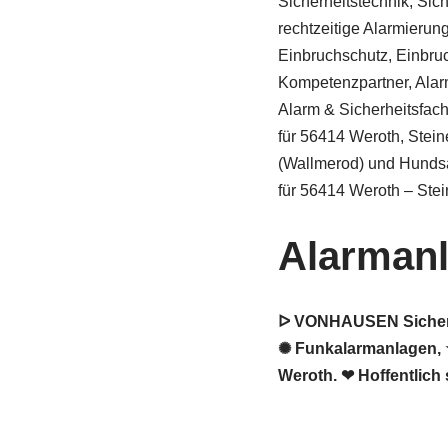
Sicherheitstechnik, Sic
rechtzeitige Alarmierung 
Einbruchschutz, Einbru
Kompetenzpartner, Alar
Alarm & Sicherheitsfa
für 56414 Weroth, Stei
(Wallmerod) und Hunds
für 56414 Weroth – Stei
Alarman
ᐅ VONHAUSEN Sicherhe
✺ Funkalarmanlagen, ★
Weroth. ❤ Hoffentlich 